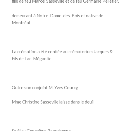
fille de feu Marcel Sasseville et de feu Germaine Pelletier,
demeurant à Notre-Dame-des-Bois et native de
Montréal.
La crémation a été confiée au crématorium Jacques &
Fils de Lac-Mégantic.
Outre son conjoint M. Yves Courcy,
Mme Christine Sasseville laisse dans le deuil
Sa fille : Geneviève Beauchesne