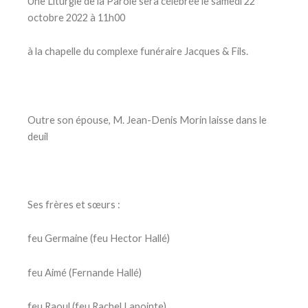
Une Liturgie de la Parole sera célébrée le samedi 22
octobre 2022 à 11h00
à la chapelle du complexe funéraire Jacques & Fils.
Outre son épouse, M. Jean-Denis Morin laisse dans le
deuil
Ses frères et sœurs :
feu Germaine (feu Hector Hallé)
feu Aimé (Fernande Hallé)
feu Raoul (feu Rachel Lapointe)