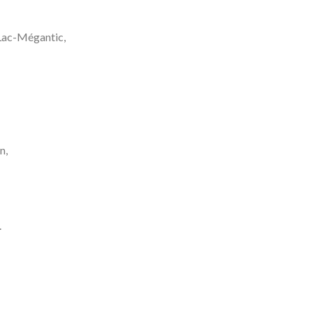
 Lac-Mégantic,
n,
.